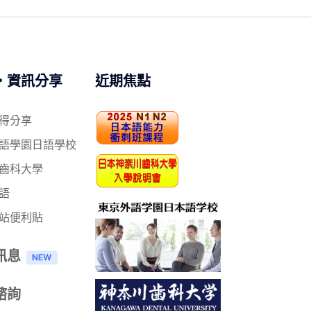
‧資訊分享
近期焦點
得分享
語學園日語學校
齒科大學
語
站便利貼
訊息
諮詢