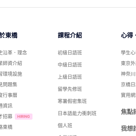
於東橋
課程介紹
心得
史沿革．理念
初級日語班
學生心
業師資介紹
東京外
中級日語班
習環境設施
神奈川
上級日語班
見問題集
京橋日
留學先修班
度行事曆
實用網
寒暑假密集班
通資訊
焦點
日本語能力衝刺班
才招募
個人班
絡東橋
我想