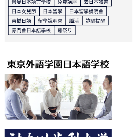
修曼日本語言學校
免費講座
去日本讀書
日本女兒節
日本留學
日本留學說明會
東橋日語
留學說明會
脳活
詐騙提醒
赤門會日本語學校
雛祭り